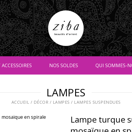
 ACCESSOIRES
NOS SOLDES
QUI SOMMES-N
LAMPES
ACCUEIL
/
DÉCOR
/
LAMPES
/
LAMPES SUSPENDUES
Lampe turque s
mosaïque en spi