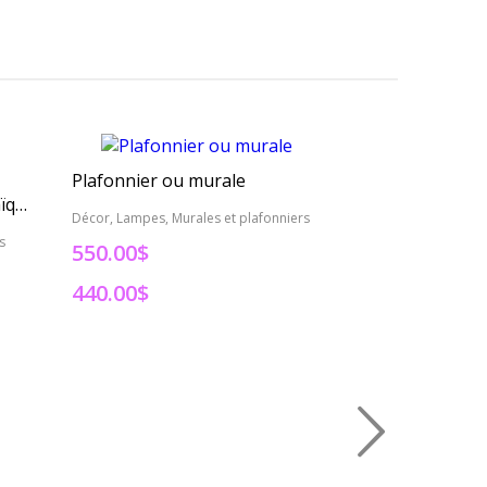
Plafonnier ou murale
Petit cylindre 
Suspension ronde en mosaïque
Décor, Lampes, Murales et plafonniers
Décor, Lampes, La
s
550.00$
550.00
$
440.00$