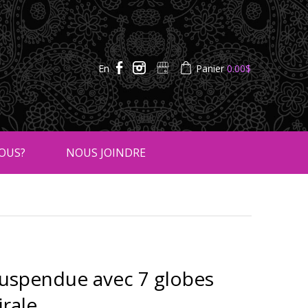
En
Panier
0.00
$
OUS?
NOUS JOINDRE
uspendue avec 7 globes
rale