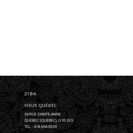
ZIBA
VIEUX QUÉBEC
34 RUE SAINTE-ANNE
QUÉBEC
(
QUÉBEC
),
G1R 3X3
TÉL. :
418 694-0539