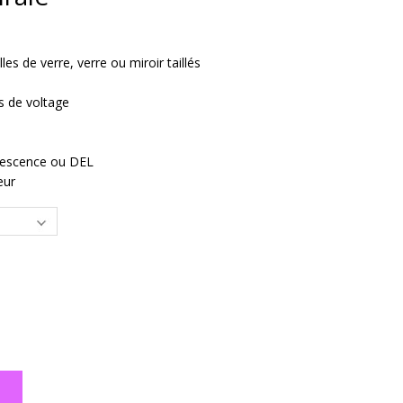
les de verre, verre ou miroir taillés
s de voltage
descence ou DEL
eur