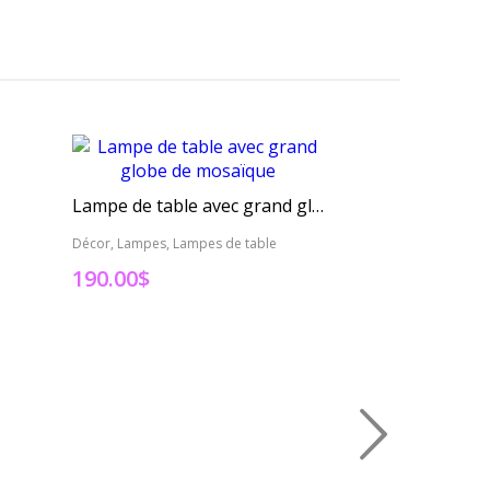
Décor, Lampes, La
Lampe de table avec grand globe de mosaïque
395.00$
Décor, Lampes, Lampes de table
316.00$
190.00
$