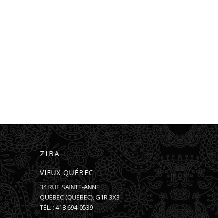
ZIBA
VIEUX QUÉBEC
34 RUE SAINTE-ANNE
QUÉBEC
(
QUÉBEC
),
G1R 3X3
TÉL. :
418 694-0539