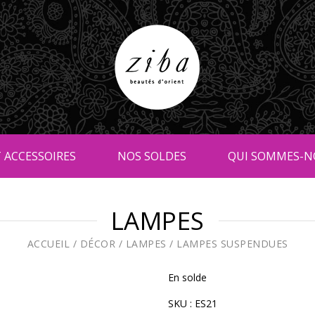
 ACCESSOIRES
NOS SOLDES
QUI SOMMES-N
LAMPES
ACCUEIL
/
DÉCOR
/
LAMPES
/
LAMPES SUSPENDUES
En solde
SKU :
ES21