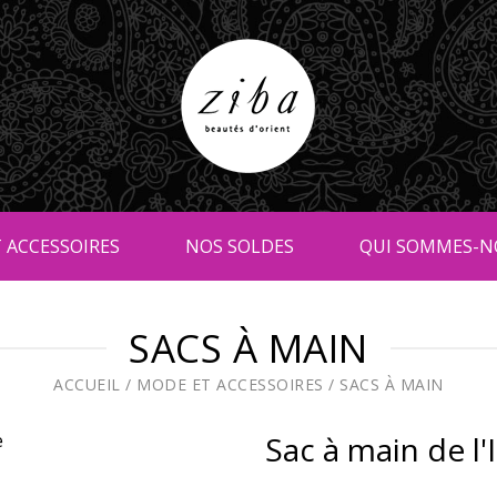
 ACCESSOIRES
NOS SOLDES
QUI SOMMES-N
SACS À MAIN
ACCUEIL
/
MODE ET ACCESSOIRES
/
SACS À MAIN
Sac à main de l'