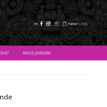
En
Panier
0.00
$
OUS?
NOUS JOINDRE
Inde