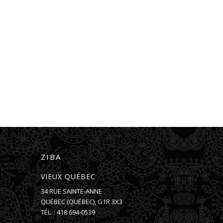
ZIBA
VIEUX QUÉBEC
34 RUE SAINTE-ANNE
QUÉBEC
(
QUÉBEC
),
G1R 3X3
TÉL. :
418 694-0539