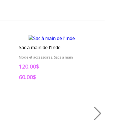
Sac à main de l'Inde
Pochette à mo
Mode et accessoires, Sacs à main
Mode et accessoire
120.00$
55.00$
60.00$
44.00$