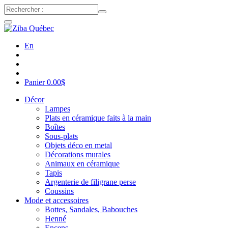
En
Panier
0.00
$
Décor
Lampes
Plats en céramique faits à la main
Boîtes
Sous-plats
Objets déco en metal
Décorations murales
Animaux en céramique
Tapis
Argenterie de filigrane perse
Coussins
Mode et accessoires
Bottes, Sandales, Babouches
Henné
Encens