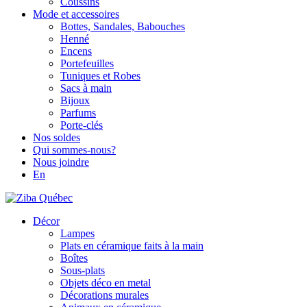
Coussins
Mode et accessoires
Bottes, Sandales, Babouches
Henné
Encens
Portefeuilles
Tuniques et Robes
Sacs à main
Bijoux
Parfums
Porte-clés
Nos soldes
Qui sommes-nous?
Nous joindre
En
Décor
Lampes
Plats en céramique faits à la main
Boîtes
Sous-plats
Objets déco en metal
Décorations murales