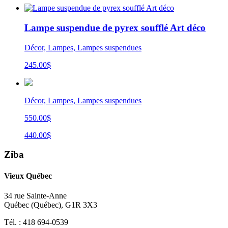
Lampe suspendue de pyrex soufflé Art déco
Décor, Lampes, Lampes suspendues
245.00
$
Décor, Lampes, Lampes suspendues
550.00$
440.00$
Ziba
Vieux Québec
34 rue Sainte-Anne
Québec
(
Québec
),
G1R 3X3
Tél. :
418 694-0539