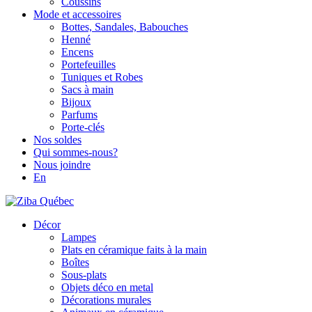
Coussins
Mode et accessoires
Bottes, Sandales, Babouches
Henné
Encens
Portefeuilles
Tuniques et Robes
Sacs à main
Bijoux
Parfums
Porte-clés
Nos soldes
Qui sommes-nous?
Nous joindre
En
Décor
Lampes
Plats en céramique faits à la main
Boîtes
Sous-plats
Objets déco en metal
Décorations murales