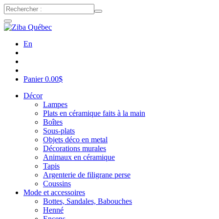
En
Panier
0.00
$
Décor
Lampes
Plats en céramique faits à la main
Boîtes
Sous-plats
Objets déco en metal
Décorations murales
Animaux en céramique
Tapis
Argenterie de filigrane perse
Coussins
Mode et accessoires
Bottes, Sandales, Babouches
Henné
Encens