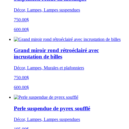
Décor, Lampes, Lampes suspendues
750.00$
600.00$
Grand miroir rond rétroéclairé avec
incrustation de billes
Décor, Lampes, Murales et plafonniers
750.00$
600.00$
Perle suspendue de pyrex soufflé
Décor, Lampes, Lampes suspendues