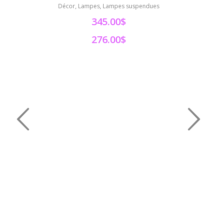
Décor, Lampes, Lampes suspendues
Déc
345.00$
276.00$