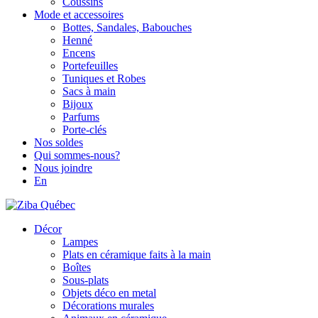
Coussins
Mode et accessoires
Bottes, Sandales, Babouches
Henné
Encens
Portefeuilles
Tuniques et Robes
Sacs à main
Bijoux
Parfums
Porte-clés
Nos soldes
Qui sommes-nous?
Nous joindre
En
Décor
Lampes
Plats en céramique faits à la main
Boîtes
Sous-plats
Objets déco en metal
Décorations murales