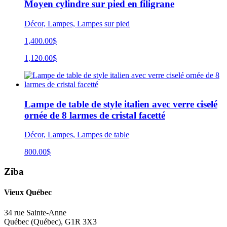
Moyen cylindre sur pied en filigrane
Décor, Lampes, Lampes sur pied
1,400.00$
1,120.00$
Lampe de table de style italien avec verre ciselé
ornée de 8 larmes de cristal facetté
Décor, Lampes, Lampes de table
800.00
$
Ziba
Vieux Québec
34 rue Sainte-Anne
Québec
(
Québec
),
G1R 3X3