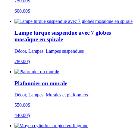
750.00$
600.00$
Lampe turque suspendue avec 7 globes
mosaïque en spirale
Décor, Lampes, Lampes suspendues
780.00
$
Plafonnier ou murale
Décor, Lampes, Murales et plafonniers
550.00$
440.00$