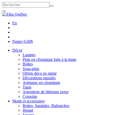
En
Panier
0.00
$
Décor
Lampes
Plats en céramique faits à la main
Boîtes
Sous-plats
Objets déco en metal
Décorations murales
Animaux en céramique
Tapis
Argenterie de filigrane perse
Coussins
Mode et accessoires
Bottes, Sandales, Babouches
Henné
Encens