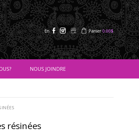
En
Panier
0.00
$
OUS?
NOUS JOINDRE
SINÉES
es résinées