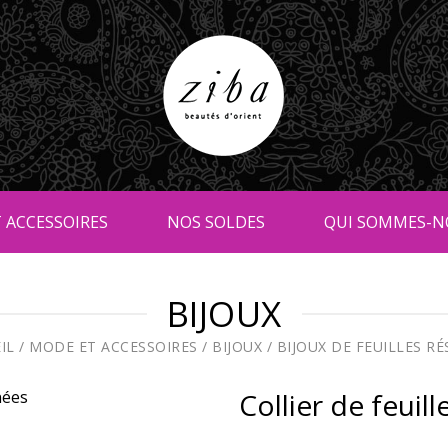
 ACCESSOIRES
NOS SOLDES
QUI SOMMES-N
BIJOUX
IL
/
MODE ET ACCESSOIRES
/
BIJOUX
/
BIJOUX DE FEUILLES RÉ
Collier de feuill