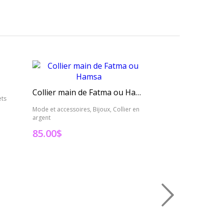
Collier oeil pr
Collier main de Fatma ou Hamsa
ets
Mode et accessoires,
argent
Mode et accessoires, Bijoux, Collier en
argent
65.00
$
85.00
$