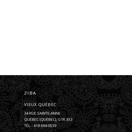
ZIBA
VIEUX QUÉBEC
34 RUE SAINTE-ANNE
QUÉBEC
(
QUÉBEC
),
G1R 3X3
TÉL. :
418 694-0539