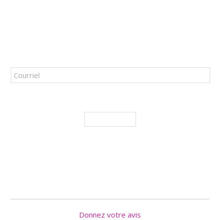
34 RUE SAINTE-ANNE
QUÉBEC
(
QUÉBEC
),
G1R 3X3
TÉL. :
418 694-0539
ABONNEZ-VOUS À NOTRE INFOLETTRE!
J'accepte de recevoir les promotions et nouveautés
M'ABONNER
SUIVEZ NOUS
Donnez votre avis