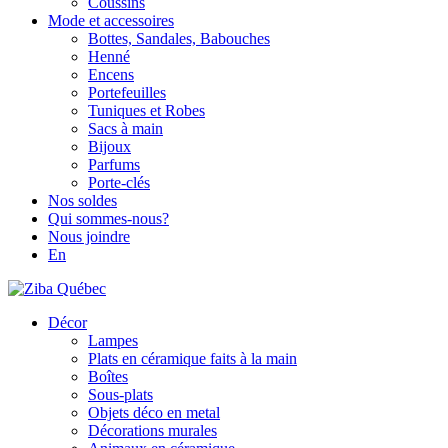
Coussins
Mode et accessoires
Bottes, Sandales, Babouches
Henné
Encens
Portefeuilles
Tuniques et Robes
Sacs à main
Bijoux
Parfums
Porte-clés
Nos soldes
Qui sommes-nous?
Nous joindre
En
Décor
Lampes
Plats en céramique faits à la main
Boîtes
Sous-plats
Objets déco en metal
Décorations murales