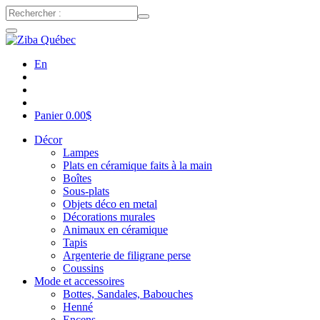
En
Panier
0.00
$
Décor
Lampes
Plats en céramique faits à la main
Boîtes
Sous-plats
Objets déco en metal
Décorations murales
Animaux en céramique
Tapis
Argenterie de filigrane perse
Coussins
Mode et accessoires
Bottes, Sandales, Babouches
Henné
Encens