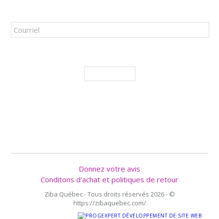
ABONNEZ-VOUS À NOTRE INFOLETTRE!
J'accepte de recevoir les promotions et nouveautés
M'ABONNER
SUIVEZ NOUS
Donnez votre avis
Conditons d'achat et politiques de retour
Ziba Québec - Tous droits réservés 2026 - ©
https://zibaquebec.com/
RÉALISATION SIGNÉE