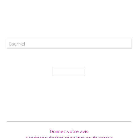
QUÉBEC
(
QUÉBEC
),
G1R 3X3
TÉL. :
418 694-0539
ABONNEZ-VOUS À NOTRE INFOLETTRE!
J'accepte de recevoir les promotions et nouveautés
M'ABONNER
SUIVEZ NOUS
Donnez votre avis