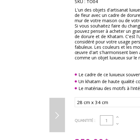
SKU :
TO04
L'un des objets d'artisanat luxu
de fleur avec un cadre de dorure
mur de votre maison ou de votre
Si vous souhaitez faire du cha
pouvez penser à acheter un gran
de dorure et de Khatam. C'est l'
considéré pour votre usage pers
fabuleux. Les couleurs et les mot
œuvre d'art s'harmonisent bien a
comme un objet luxueux sur le m
Le cadre de ce luxueux souveni
Un khatam de haute qualité co
Le matériau des motifs à l'int
1
QUANTITÉ :