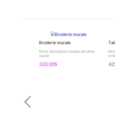
Broderie murale
Tab
Décor, Décorations murales, Broderie
Déco
murale
orn
220.00
$
42