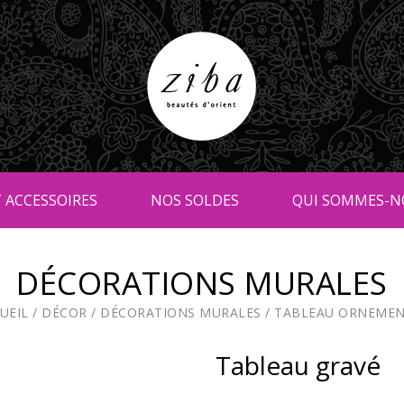
 ACCESSOIRES
NOS SOLDES
QUI SOMMES-N
DÉCORATIONS MURALES
UEIL
/
DÉCOR
/
DÉCORATIONS MURALES
/
TABLEAU ORNEME
Tableau gravé