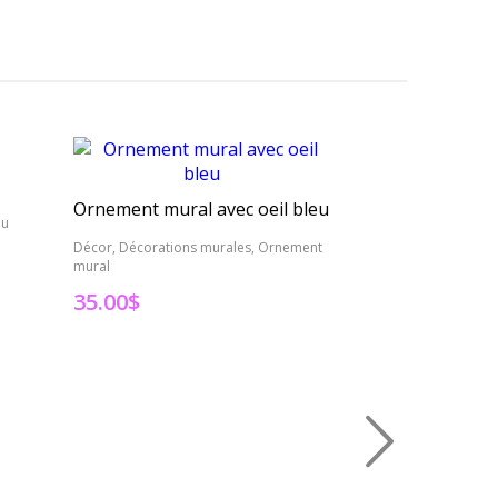
Ornement mural avec oeil bleu
au
Décor, Décorations murales, Ornement
Décor, Décorations
mural
mural
35.00
$
35.00
$