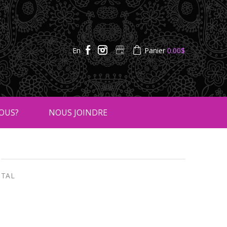
En
Panier
0.00
$
OUS?
NOUS JOINDRE
NTAL