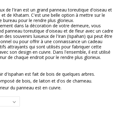
eux de l'Iran est un grand panneau toreutique d'oiseau et
 et de Khatam. C'est une belle option à mettre sur le
 bureau pour le rendre plus glorieux.
ngement dans la décoration de votre demeure, vous
d panneau toreutique d'oiseau et de fleur avec un cadre
un des souvenirs luxueux de l'Iran (Ispahan) qui peut être
onnel ou pour offrir à une connaissance un cadeau
ifs attrayants qui sont utilisés pour fabriquer cette
vec son design en cuivre. Dans l'ensemble, il est utilisé
ur de chaque endroit pour le rendre plus glorieux.
r d'Ispahan est fait de bois de quelques arbres.
mposé de bois, de laiton et d'os de chameau.
érieur du panneau est en cuivre.