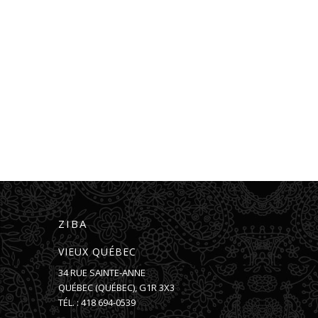
ZIBA
VIEUX QUÉBEC
34 RUE SAINTE-ANNE
QUÉBEC
(
QUÉBEC
),
G1R 3X3
TÉL. :
418 694-0539