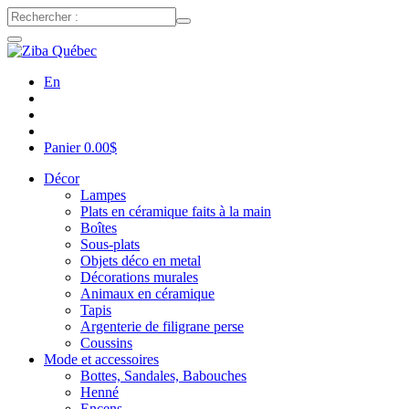
En
Panier
0.00
$
Décor
Lampes
Plats en céramique faits à la main
Boîtes
Sous-plats
Objets déco en metal
Décorations murales
Animaux en céramique
Tapis
Argenterie de filigrane perse
Coussins
Mode et accessoires
Bottes, Sandales, Babouches
Henné
Encens