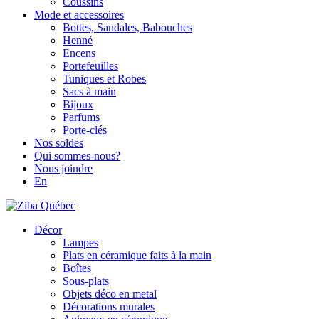
Coussins
Mode et accessoires
Bottes, Sandales, Babouches
Henné
Encens
Portefeuilles
Tuniques et Robes
Sacs à main
Bijoux
Parfums
Porte-clés
Nos soldes
Qui sommes-nous?
Nous joindre
En
Décor
Lampes
Plats en céramique faits à la main
Boîtes
Sous-plats
Objets déco en metal
Décorations murales