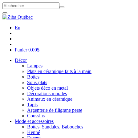
En
Panier
0.00
$
Décor
Lampes
Plats en céramique faits à la main
Boîtes
Sous-plats
Objets déco en metal
Décorations murales
Animaux en céramique
Tapis
Argenterie de filigrane perse
Coussins
Mode et accessoires
Bottes, Sandales, Babouches
Henné
Encens