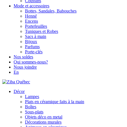
Coussins
Mode et accessoires
Bottes, Sandales, Babouches
Henné
Encens
Portefeuilles
Tuniques et Robes
Sacs à main
Bijoux
Parfums
Porte-clés
Nos soldes
Qui sommes-nous?
Nous joindre
En
Décor
Lampes
Plats en céramique faits à la main
Boîtes
Sous-plats
Objets déco en metal
Décorations murales