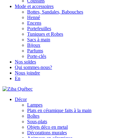
Coussins
Mode et accessoires
Bottes, Sandales, Babouches
Henné
Encens
Portefeuilles
Tuniques et Robes
Sacs à main
Bijoux
Parfums
Porte-clés
Nos soldes
Qui sommes-nous?
Nous joindre
En
Décor
Lampes
Plats en céramique faits à la main
Boîtes
Sous-plats
Objets déco en metal
Décorations murales