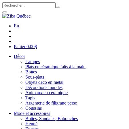
En
Panier
0.00
$
Décor
Lampes
Plats en céramique faits à la main
Boîtes
Sous-plats
Objets déco en metal
Décorations murales
Animaux en céramique
Tapis
Argenterie de filigrane perse
Coussins
Mode et accessoires
Bottes, Sandales, Babouches
Henné
Encens