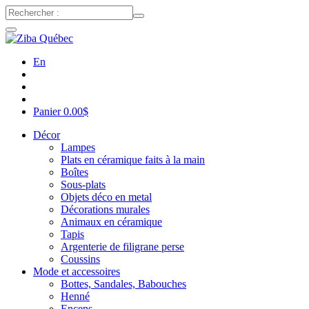
En
Panier
0.00
$
Décor
Lampes
Plats en céramique faits à la main
Boîtes
Sous-plats
Objets déco en metal
Décorations murales
Animaux en céramique
Tapis
Argenterie de filigrane perse
Coussins
Mode et accessoires
Bottes, Sandales, Babouches
Henné
Encens