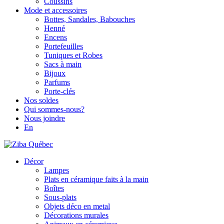
Coussins
Mode et accessoires
Bottes, Sandales, Babouches
Henné
Encens
Portefeuilles
Tuniques et Robes
Sacs à main
Bijoux
Parfums
Porte-clés
Nos soldes
Qui sommes-nous?
Nous joindre
En
Décor
Lampes
Plats en céramique faits à la main
Boîtes
Sous-plats
Objets déco en metal
Décorations murales