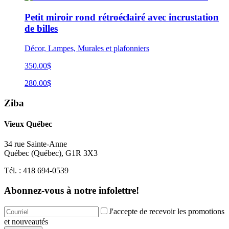
Petit miroir rond rétroéclairé avec incrustation
de billes
Décor, Lampes, Murales et plafonniers
350.00$
280.00$
Ziba
Vieux Québec
34 rue Sainte-Anne
Québec
(
Québec
),
G1R 3X3
Tél. :
418 694-0539
Abonnez-vous à notre infolettre!
J'accepte de recevoir les promotions
et nouveautés