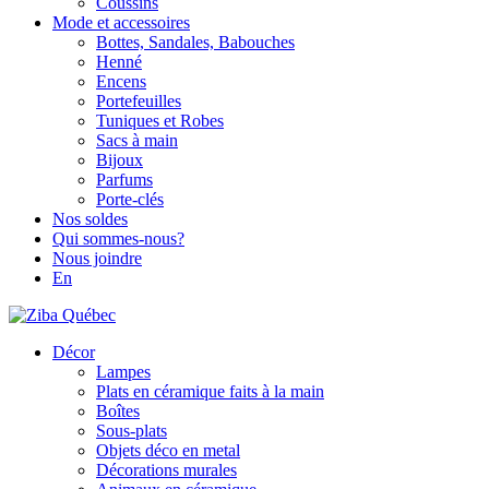
Coussins
Mode et accessoires
Bottes, Sandales, Babouches
Henné
Encens
Portefeuilles
Tuniques et Robes
Sacs à main
Bijoux
Parfums
Porte-clés
Nos soldes
Qui sommes-nous?
Nous joindre
En
Décor
Lampes
Plats en céramique faits à la main
Boîtes
Sous-plats
Objets déco en metal
Décorations murales