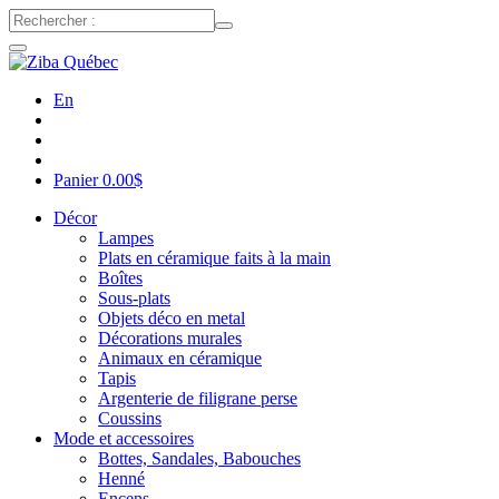
En
Panier
0.00
$
Décor
Lampes
Plats en céramique faits à la main
Boîtes
Sous-plats
Objets déco en metal
Décorations murales
Animaux en céramique
Tapis
Argenterie de filigrane perse
Coussins
Mode et accessoires
Bottes, Sandales, Babouches
Henné
Encens