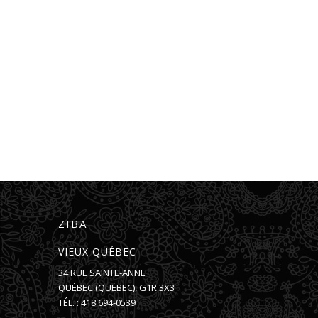
ZIBA
VIEUX QUÉBEC
34 RUE SAINTE-ANNE
QUÉBEC
(
QUÉBEC
),
G1R 3X3
TÉL. :
418 694-0539