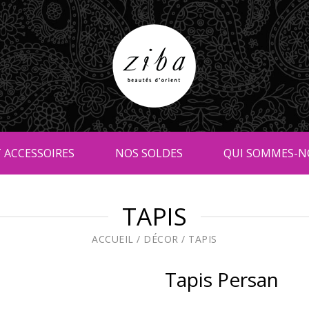
 ACCESSOIRES
NOS SOLDES
QUI SOMMES-N
TAPIS
ACCUEIL
/
DÉCOR
/
TAPIS
Tapis Persan