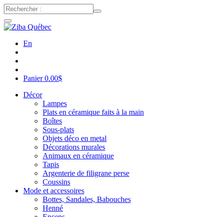
En
Panier
0.00
$
Décor
Lampes
Plats en céramique faits à la main
Boîtes
Sous-plats
Objets déco en metal
Décorations murales
Animaux en céramique
Tapis
Argenterie de filigrane perse
Coussins
Mode et accessoires
Bottes, Sandales, Babouches
Henné
Encens