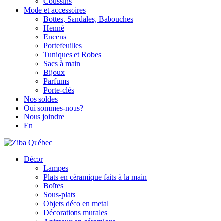
Coussins
Mode et accessoires
Bottes, Sandales, Babouches
Henné
Encens
Portefeuilles
Tuniques et Robes
Sacs à main
Bijoux
Parfums
Porte-clés
Nos soldes
Qui sommes-nous?
Nous joindre
En
Décor
Lampes
Plats en céramique faits à la main
Boîtes
Sous-plats
Objets déco en metal
Décorations murales