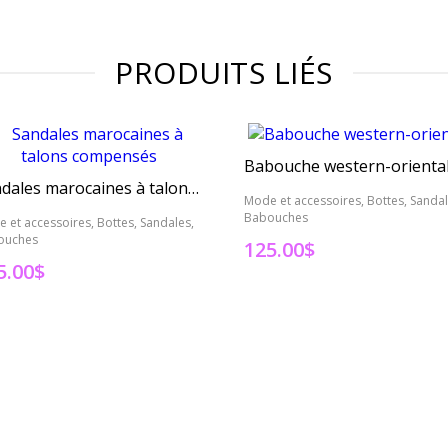
PRODUITS LIÉS
Babouche western-orienta
Sandales marocaines à talons compensés
Mode et accessoires, Bottes, Sandal
Babouches
 et accessoires, Bottes, Sandales,
ouches
125.00
$
5.00
$