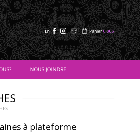
En
Panier
0.00
$
OUS?
NOUS JOINDRE
HES
HES
aines à plateforme