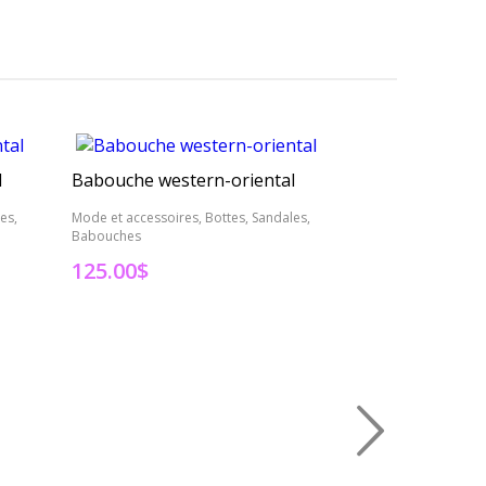
l
Babouche western-oriental
Sandale ornée
es,
Mode et accessoires, Bottes, Sandales,
Mode et accessoires
Babouches
Babouches
125.00
$
125.00
$