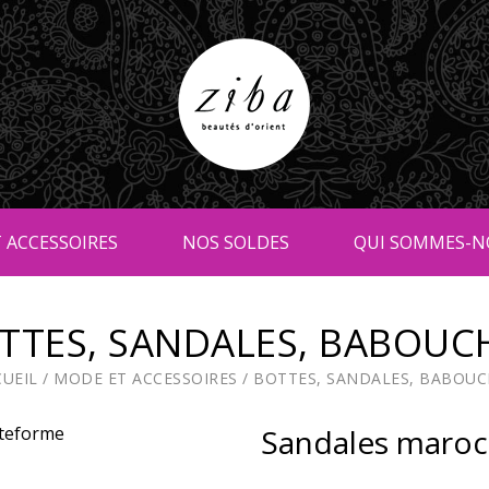
 ACCESSOIRES
NOS SOLDES
QUI SOMMES-N
TTES, SANDALES, BABOUC
CUEIL
/
MODE ET ACCESSOIRES
/
BOTTES, SANDALES, BABOUC
Sandales maroc