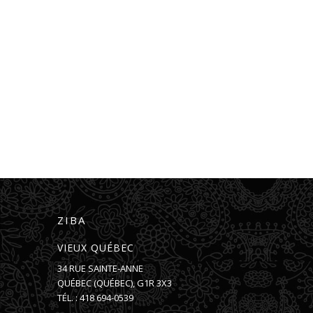
ZIBA
VIEUX QUÉBEC
34 RUE SAINTE-ANNE
QUÉBEC
(
QUÉBEC
),
G1R 3X3
TÉL. :
418 694-0539