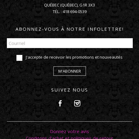
QUÉBEC
(
QUÉBEC
),
G1R 3X3
TÉL. :
418 694-0539
ABONNEZ-VOUS À NOTRE INFOLETTRE!
J'accepte de recevoir les promotions et nouveautés
M'ABONNER
SUIVEZ NOUS
Donnez votre avis
Conditons d'achat et politiques de retour