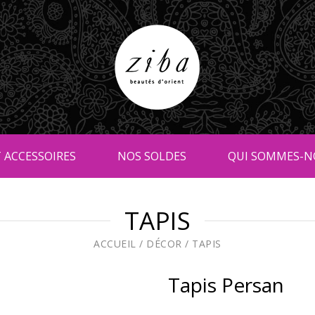
 ACCESSOIRES
NOS SOLDES
QUI SOMMES-N
TAPIS
ACCUEIL
/
DÉCOR
/
TAPIS
Tapis Persan