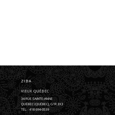
ZIBA
VIEUX QUÉBEC
34 RUE SAINTE-ANNE
QUÉBEC
(
QUÉBEC
),
G1R 3X3
TÉL. :
418 694-0539