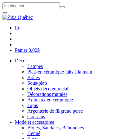
En
Panier
0.00
$
Décor
Lampes
Plats en céramique faits à la main
Boîtes
Sous-plats
Objets déco en metal
Décorations murales
Animaux en céramique
Tapis
Argenterie de filigrane perse
Coussins
Mode et accessoires
Bottes, Sandales, Babouches
Henné
Encens