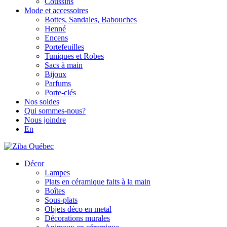
Coussins
Mode et accessoires
Bottes, Sandales, Babouches
Henné
Encens
Portefeuilles
Tuniques et Robes
Sacs à main
Bijoux
Parfums
Porte-clés
Nos soldes
Qui sommes-nous?
Nous joindre
En
Décor
Lampes
Plats en céramique faits à la main
Boîtes
Sous-plats
Objets déco en metal
Décorations murales