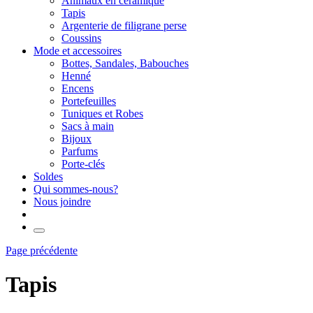
Animaux en céramique
Tapis
Argenterie de filigrane perse
Coussins
Mode et accessoires
Bottes, Sandales, Babouches
Henné
Encens
Portefeuilles
Tuniques et Robes
Sacs à main
Bijoux
Parfums
Porte-clés
Soldes
Qui sommes-nous?
Nous joindre
Page précédente
Tapis