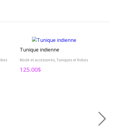
Tunique indienne
Tunique indie
obes
Mode et accessoires, Tuniques et Robes
Mode et accessoire
125.00
$
95.00
$