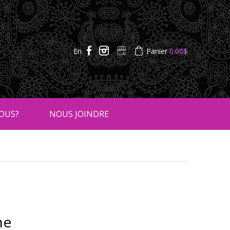
En
Panier
0.00
$
OUS?
NOUS JOINDRE
ne