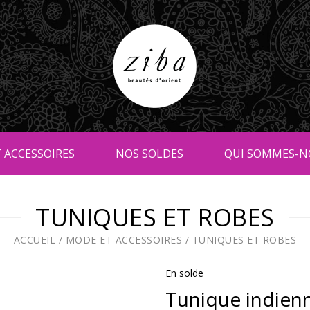
 ACCESSOIRES
NOS SOLDES
QUI SOMMES-N
TUNIQUES ET ROBES
ACCUEIL
/
MODE ET ACCESSOIRES
/
TUNIQUES ET ROBES
En solde
Tunique indien