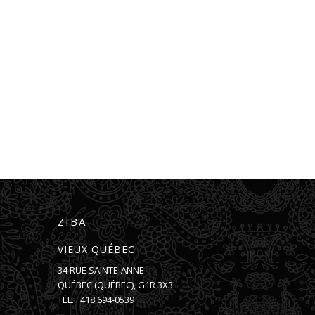
ZIBA
VIEUX QUÉBEC
34 RUE SAINTE-ANNE
QUÉBEC
(
QUÉBEC
),
G1R 3X3
TÉL. :
418 694-0539