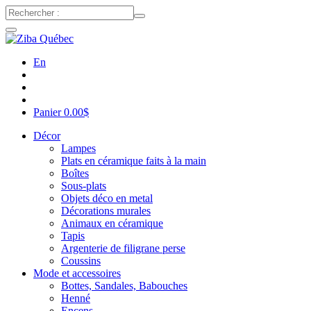
En
Panier
0.00
$
Décor
Lampes
Plats en céramique faits à la main
Boîtes
Sous-plats
Objets déco en metal
Décorations murales
Animaux en céramique
Tapis
Argenterie de filigrane perse
Coussins
Mode et accessoires
Bottes, Sandales, Babouches
Henné
Encens