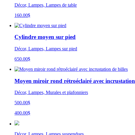
Décor, Lampes, Lampes de table
160.00
$
Cylindre moyen sur pied
Décor, Lampes, Lampes sur pied
650.00
$
Moyen miroir rond rétroéclairé avec incrustation 
Décor, Lampes, Murales et plafonniers
500.00$
400.00$
Décor, Lampes, Lampes suspendues