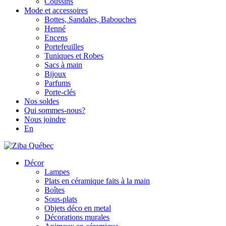
Coussins
Mode et accessoires
Bottes, Sandales, Babouches
Henné
Encens
Portefeuilles
Tuniques et Robes
Sacs à main
Bijoux
Parfums
Porte-clés
Nos soldes
Qui sommes-nous?
Nous joindre
En
Décor
Lampes
Plats en céramique faits à la main
Boîtes
Sous-plats
Objets déco en metal
Décorations murales