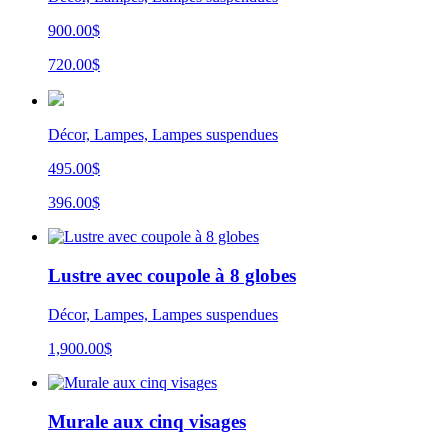
900.00$
720.00$
Décor, Lampes, Lampes suspendues
495.00$
396.00$
Lustre avec coupole à 8 globes
Décor, Lampes, Lampes suspendues
1,900.00
$
Murale aux cinq visages