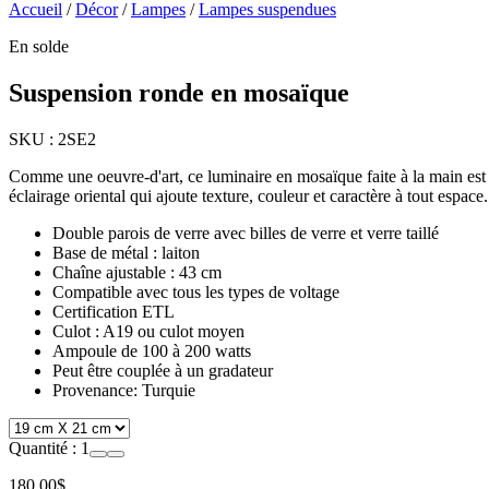
Accueil
/
Décor
/
Lampes
/
Lampes suspendues
En solde
Suspension ronde en mosaïque
SKU :
2SE2
Comme une oeuvre-d'art, ce luminaire en mosaïque faite à la main est un
éclairage oriental qui ajoute texture, couleur et caractère à tout espace.
Double parois de verre avec billes de verre et verre taillé
Base de métal : laiton
Chaîne ajustable : 43 cm
Compatible avec tous les types de voltage
Certification ETL
Culot : A19 ou culot moyen
Ampoule de 100 à 200 watts
Peut être couplée à un gradateur
Provenance: Turquie
Quantité :
1
180.00$