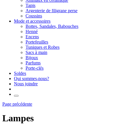
Animaux en céramique
Tapis
Argenterie de filigrane perse
Coussins
Mode et accessoires
Bottes, Sandales, Babouches
Henné
Encens
Portefeuilles
Tuniques et Robes
Sacs à main
Bijoux
Parfums
Porte-clés
Soldes
Qui sommes-nous?
Nous joindre
Page précédente
Lampes