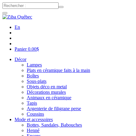
En
Panier
0.00
$
Décor
Lampes
Plats en céramique faits à la main
Boîtes
Sous-plats
Objets déco en metal
Décorations murales
Animaux en céramique
Tapis
Argenterie de filigrane perse
Coussins
Mode et accessoires
Bottes, Sandales, Babouches
Henné
Encens