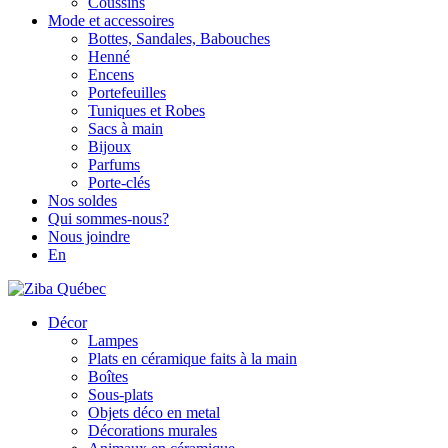
Coussins
Mode et accessoires
Bottes, Sandales, Babouches
Henné
Encens
Portefeuilles
Tuniques et Robes
Sacs à main
Bijoux
Parfums
Porte-clés
Nos soldes
Qui sommes-nous?
Nous joindre
En
Décor
Lampes
Plats en céramique faits à la main
Boîtes
Sous-plats
Objets déco en metal
Décorations murales