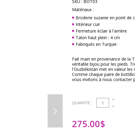
SKU :
BOT03
Matériaux :
Broderie suzanie en point de c
Intérieur cuir
Fermeture éclair à l'arrière
Talon haut plein : 4 cm
Fabriqués en Turquie
Fait main en provenance de la Tu
véritable bijou pour les pieds. Tr
l'Ouzbékistan met en valeur les mot
Comme chaque paire de bottillon
vous invitons à nous contacter p
1
QUANTITÉ :
275.00
$