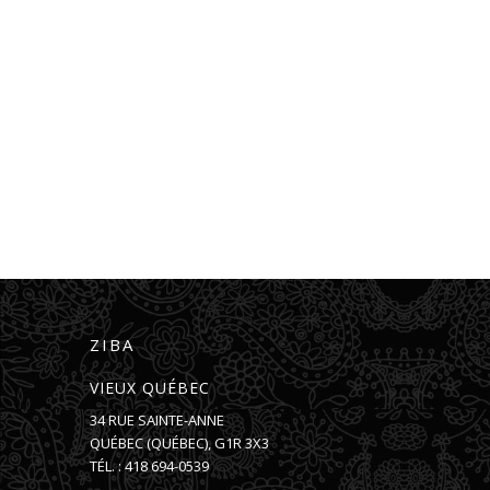
ZIBA
VIEUX QUÉBEC
34 RUE SAINTE-ANNE
QUÉBEC
(
QUÉBEC
),
G1R 3X3
TÉL. :
418 694-0539