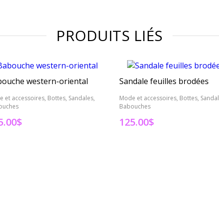
PRODUITS LIÉS
ouche western-oriental
Sandale feuilles brodées
 et accessoires, Bottes, Sandales,
Mode et accessoires, Bottes, Sandal
ouches
Babouches
5.00
$
125.00
$