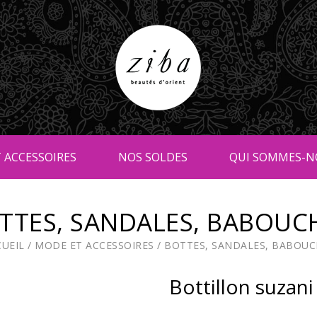
 ACCESSOIRES
NOS SOLDES
QUI SOMMES-N
TTES, SANDALES, BABOUC
CUEIL
/
MODE ET ACCESSOIRES
/
BOTTES, SANDALES, BABOUC
Bottillon suzani