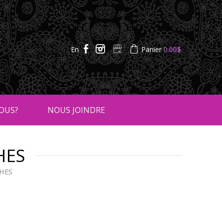
En
Panier
0.00
$
OUS?
NOUS JOINDRE
HES
HES