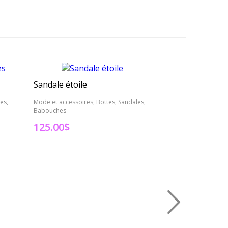
Sandale étoile
es,
Mode et accessoires, Bottes, Sandales,
Babouches
Mode et accessoires
Babouches
125.00
$
125.00
$