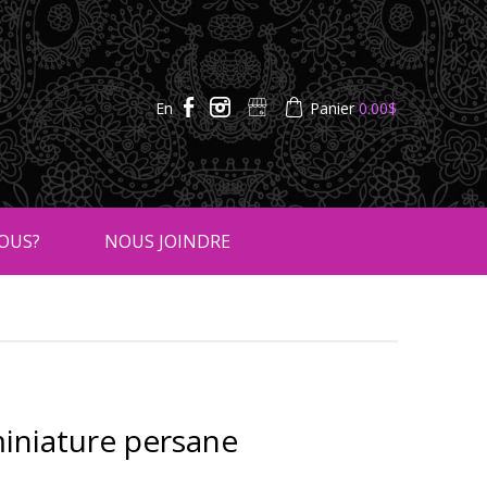
En
Panier
0.00
$
OUS?
NOUS JOINDRE
miniature persane