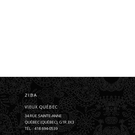
ZIBA
VIEUX QUÉBEC
34 RUE SAINTE-ANNE
QUÉBEC
(
QUÉBEC
),
G1R 3X3
TÉL. :
418 694-0539