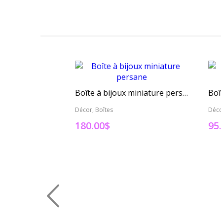
Boîte à bijoux miniature persane
Décor, Boîtes
Déco
180.00
$
95