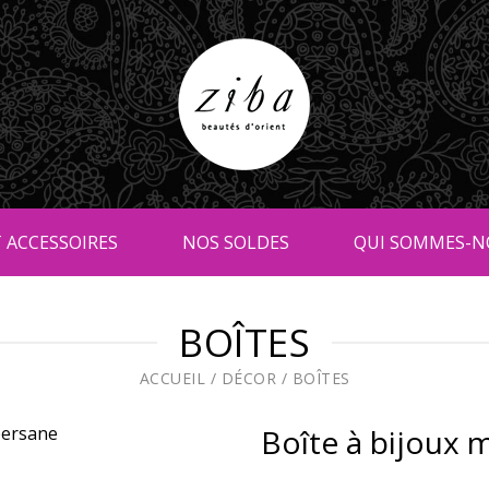
 ACCESSOIRES
NOS SOLDES
QUI SOMMES-N
BOÎTES
ACCUEIL
/
DÉCOR
/
BOÎTES
Boîte à bijoux 