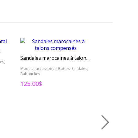
l
Bottillon suzan
Sandales marocaines à talons compensés
es,
Mode et accessoires
Babouches
Mode et accessoires, Bottes, Sandales,
Babouches
275.00
$
125.00
$