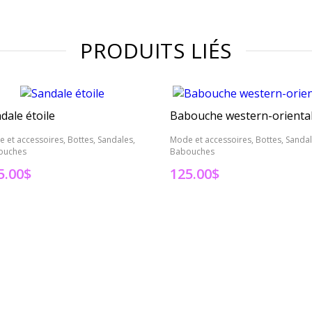
PRODUITS LIÉS
dale étoile
Babouche western-orienta
 et accessoires, Bottes, Sandales,
Mode et accessoires, Bottes, Sandal
ouches
Babouches
5.00
$
125.00
$