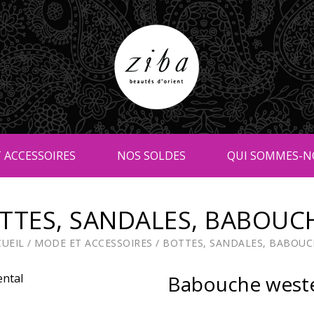
 ACCESSOIRES
NOS SOLDES
QUI SOMMES-N
TTES, SANDALES, BABOUC
CUEIL
/
MODE ET ACCESSOIRES
/
BOTTES, SANDALES, BABOUC
Babouche weste