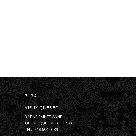
ZIBA
VIEUX QUÉBEC
34 RUE SAINTE-ANNE
QUÉBEC
(
QUÉBEC
),
G1R 3X3
TÉL. :
418 694-0539