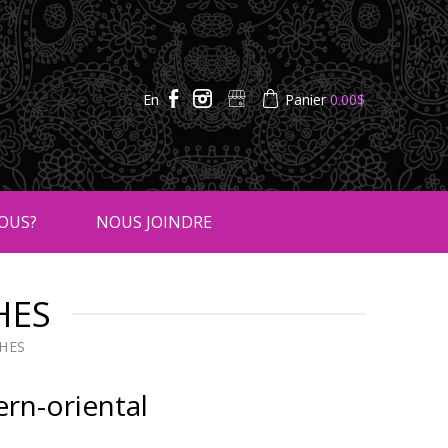
En
Panier
0.00
$
OUS?
NOUS JOINDRE
HES
HES
rn-oriental