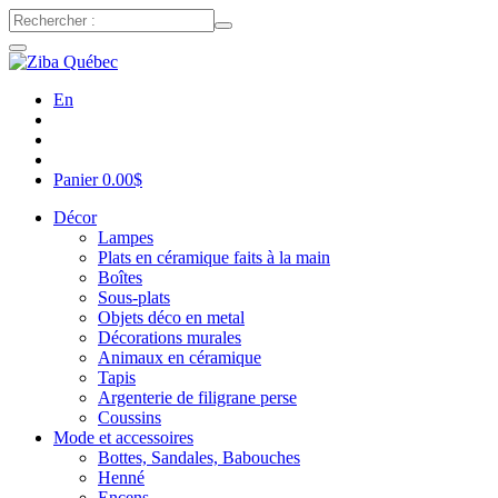
En
Panier
0.00
$
Décor
Lampes
Plats en céramique faits à la main
Boîtes
Sous-plats
Objets déco en metal
Décorations murales
Animaux en céramique
Tapis
Argenterie de filigrane perse
Coussins
Mode et accessoires
Bottes, Sandales, Babouches
Henné
Encens