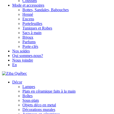
Coussins
Mode et accessoires
Bottes, Sandales, Babouches
Henné
Encens
Portefeuilles
Tuniques et Robes
Sacs à main
Bijoux
Parfums
Porte-clés
Nos soldes
Qui sommes-nous?
Nous joindre
En
Décor
Lampes
Plats en céramique faits à la main
Boîtes
Sous-plats
Objets déco en metal
Décorations murales