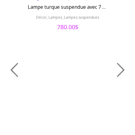
Susp
Lampe turque suspendue avec 7 globes mosaïque en spirale
Déc
Décor, Lampes, Lampes suspendues
780.00
$