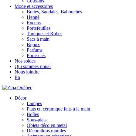
Coussins
Mode et accessoires
Bottes, Sandales, Babouches
Henné
Encens
Portefeuilles
Tuniques et Robes
Sacs à main
Bijoux
Parfums
Porte-clés
Nos soldes
Qui sommes-nous?
Nous joindre
En
Décor
Lampes
Plats en céramique faits à la main
Boîtes
Sous-plats
Objets déco en metal
Décorations murales