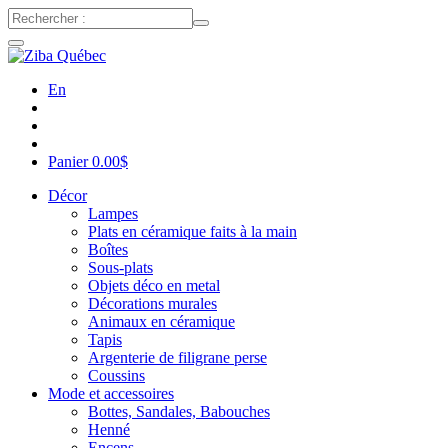
En
Panier
0.00
$
Décor
Lampes
Plats en céramique faits à la main
Boîtes
Sous-plats
Objets déco en metal
Décorations murales
Animaux en céramique
Tapis
Argenterie de filigrane perse
Coussins
Mode et accessoires
Bottes, Sandales, Babouches
Henné
Encens