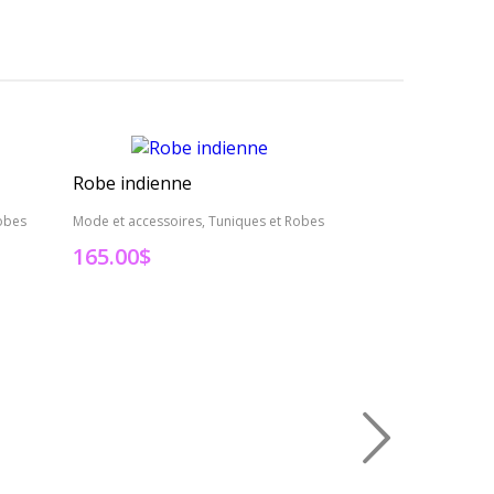
Robe indienne
Robe indienne
obes
Mode et accessoires, Tuniques et Robes
Mode et accessoire
165.00
$
165.00
$