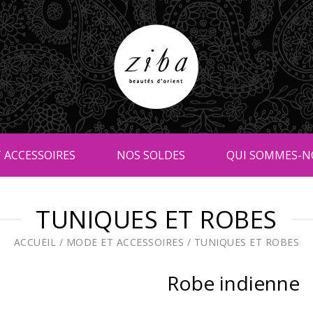
 ACCESSOIRES
NOS SOLDES
QUI SOMMES-N
TUNIQUES ET ROBES
ACCUEIL
/
MODE ET ACCESSOIRES
/
TUNIQUES ET ROBES
Robe indienne