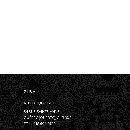
ZIBA
VIEUX QUÉBEC
34 RUE SAINTE-ANNE
QUÉBEC
(
QUÉBEC
),
G1R 3X3
TÉL. :
418 694-0539