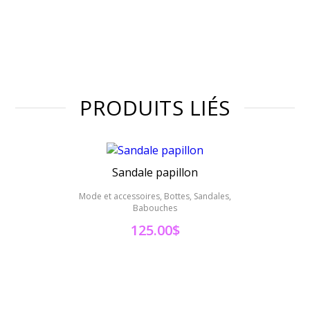
PRODUITS LIÉS
Sandale papillon
Mode et accessoires, Bottes, Sandales,
Mode 
Babouches
125.00
$