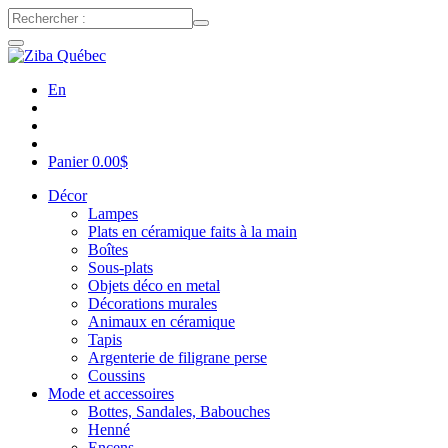
En
Panier
0.00
$
Décor
Lampes
Plats en céramique faits à la main
Boîtes
Sous-plats
Objets déco en metal
Décorations murales
Animaux en céramique
Tapis
Argenterie de filigrane perse
Coussins
Mode et accessoires
Bottes, Sandales, Babouches
Henné
Encens