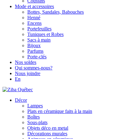
Coussins
Mode et accessoires
Bottes, Sandales, Babouches
Henné
Encens
Portefeuilles
Tuniques et Robes
Sacs à main
Bijoux
Parfums
Porte-clés
Nos soldes
Qui sommes-nous?
Nous joindre
En
Décor
Lampes
Plats en céramique faits à la main
Boîtes
Sous-plats
Objets déco en metal
Décorations murales