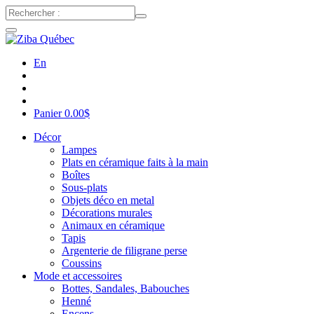
En
Panier
0.00
$
Décor
Lampes
Plats en céramique faits à la main
Boîtes
Sous-plats
Objets déco en metal
Décorations murales
Animaux en céramique
Tapis
Argenterie de filigrane perse
Coussins
Mode et accessoires
Bottes, Sandales, Babouches
Henné
Encens