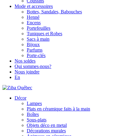
Coussins
Mode et accessoires
Bottes, Sandales, Babouches
Henné
Encens
Portefeuilles
Tuniques et Robes
Sacs à main
Bijoux
Parfums
Porte-clés
Nos soldes
Qui sommes-nous?
Nous joindre
En
Décor
Lampes
Plats en céramique faits à la main
Boîtes
Sous-plats
Objets déco en metal
Décorations murales